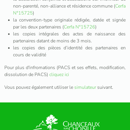
non-parenté, non-alliance et résidence commune (
Cerfa
N°15725
)
la convention-type originale rédigée, datée et signée
par les deux partenaires (
Cerfa N°15726
)
les copies intégrales des actes de naissance des
partenaires datant de moins de 3 mois.
les copies des pièces d’identité des partenaires en
cours de validité
Pour plus d'infromations (PACS et ses effets, modification,
dissolution de PACS)
cliquez ici
Vous pouvez également utiliser le
simulateur
suivant.