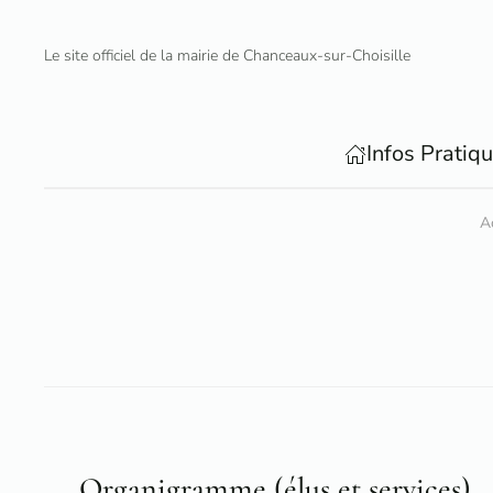
Le site officiel de la mairie de Chanceaux-sur-Choisille
Accéder au contenu principal
Infos Pratiq
A
Organigramme (élus et services)