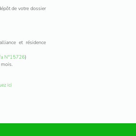
dépôt de votre dossier
alliance et résidence
fa N°15726
)
 mois.
uez ici