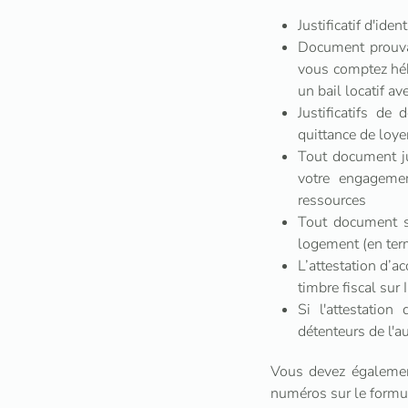
Justificatif d'ide
Document prouvan
vous comptez hébe
un bail locatif a
Justificatifs de
quittance de loye
Tout document jus
votre engagemen
ressources
Tout document s
logement (en term
L’attestation d’a
timbre fiscal sur
Si l'attestatio
détenteurs de l'au
Vous devez également
numéros sur le formul