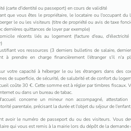
ntité (carte d'identité ou passeport) en cours de validité
t que vous êtes le propriétaire, le locataire ou l'occupant du
rger le ou les visiteurs (titre de propriété ou avis de taxe fonc
vec dernières quittances de loyer par exemple)
 domicile récents liés au logement (facture d'eau, d'électrici
r)
tifiant vos ressources (3 derniers bulletins de salaire, dernier
t à prendre en charge financièrement l'étranger s'il n'a 
ur votre capacité à héberger le ou les étrangers dans des co
es de superficie, de sécurité, de salubrité et de confort du loge
ccueil coûte 30 €. Cette somme est à régler par timbres fiscaux. 
 Internet ou dans un bureau de tabac.
n d'accueil concerne un mineur non accompagné, attestation 
torité parentale, précisant la durée et l'objet du séjour de l'enfant
 avoir le numéro de passeport du ou des visiteurs. Vous dev
aire qui vous est remis à la mairie lors du dépôt de la demande d