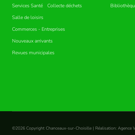
Services Santé
Collecte déchets
Bibliothèq
Salle de loisirs
Commerces - Entreprises
Nouveaux arrivants
Revues municipales
©
2026
Copyright Chanceaux-sur-Choisille | Réalisation:
Agence