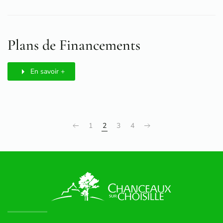
Plans de Financements
En savoir +
1
2
3
4